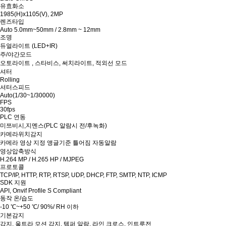
유효화소
1985(H)x1105(V), 2MP
렌즈타입
Auto 5.0mm~50mm / 2.8mm ~ 12mm
조명
듀얼라이트 (LED+IR)
주/야간모드
오토라이트 , 스타비스, 써치라이트, 적외선 모드
셔터
Rolling
셔터스피드
Auto(1/30~1/30000)
FPS
30fps
PLC 연동
미쯔비시,지멘스(PLC 알람시 전/후녹화)
카메라위치감지
카메라 영상 지정 앵글기준 틀어짐 자동알람
영상압축방식
H.264 MP / H.265 HP / MJPEG
프로토콜
TCP/IP, HTTP, RTP, RTSP, UDP, DHCP, FTP, SMTP, NTP, ICMP
SDK 지원
API, Onvif Profile S Compliant
동작 온/습도
-10 ℃~+50 ℃/ 90%/ RH 이하
기본감지
감지, 울트라 모션 감지, 템퍼 알람, 라인 크로스, 인트루전