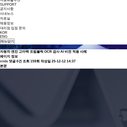
자동화솔루션
SUPPORT
공지사항
사내뉴스
자료실
채용정보
대리점 입점 문의
KOR
ENG
메뉴닫기
VARASYS 적용사례
자동차 엔진 고마력 조립블럭 OCR 검사 AI 비전 적용 사례
페이지 정보
voda
댓글 0건
조회 159회
작성일 25-12-12 14:37
본문