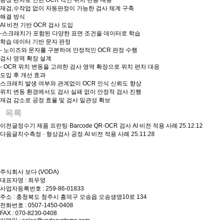
공정 편차로 인한 OCR 각인 위치 변동 대응
재검,수작업 없이 자동판정이 가능한 검사 체계 구축
해결 방식
AI 비전 기반 OCR 검사 도입
-스크래치가 포함된 다양한 표면 조건을 데이터로 학습
학습 데이터 기반 문자 판정
- 노이즈와 문자를 구분하여 안정적인 OCR 판정 수행
검사 영역 확장 설계
- OCR 위치 변동을 고려한 검사 영역 확장으로 위치 편차 대응
도입 후 개선 효과
스크래치 발생 여부와 관계없이 OCR 인식 신뢰도 향상
위치 변동 환경에서도 검사 실패 없이 안정적 검사 진행
재검 감소로 공정 효율 및 검사 일관성 확보
목록
이전글
정수기 제품 프린팅·Barcode QR·OCR 검사 AI 비전 적용 사례
25.12.12
다음글
치수측정 · 형상검사 공정 AI 비전 적용 사례
25.11.28
주식회사 보다 (VODA)
대표자명 : 최우영
사업자등록번호 : 259-86-01833
주소 : 충청북도 청주시 흥덕구 오송읍 오송생명10로 134
전화번호 : 0507-1450-0408
FAX : 070-8230-0408